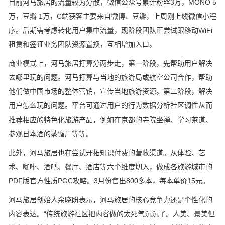
目前河马旅居的流量较为分散，微信公众号累计粉丝3万，MONO 5
万，豆瓣 1万，C端获客主要来自微博、豆瓣，上周刚上线微信小程
序。后期需考虑转化用户集中流量，现阶段团队正尝试跟移动WiFi
租赁和签证业务团队资源置换，互相增加入口。
商业模式上，河马旅居打算分两步走，第一阶段，先帮助用户解决
去哪里玩的问题。河马打算与当地的旅游局或航空公司合作，帮助
他们做中国市场的整体营销，宣传当地旅游资源。第二阶段，解决
用户怎么玩的问题。平台可通过用户的行为数据分析社区调性从而
推荐相应的特色化旅游产品，例如在京都的寺院坐禅、学习茶道、
参观日本酒的蒸馏厂等等。
此外，河马旅居也在尝试开拓知识付费的营收渠道。从体验、艺
术、咖啡、酒吧、餐厅、酒店等六个维度切入，做成各旅游城市的
PDF版官方性质PGC攻略。3月份售出800多本，每本单价15元。
河马旅居创始人余晓盼表示，河马旅居的核心竞争力还是个性化的
内容表达。“传统旅游社区把内容做的太死气沉沉了。人美、景美但