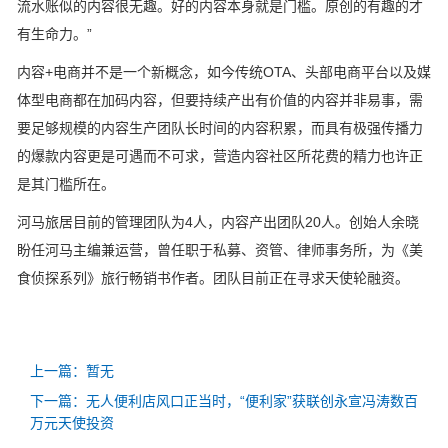
流水账似的内容很无趣。好的内容本身就是门槛。原创的有趣的才
有生命力。”
内容+电商并不是一个新概念，如今传统OTA、头部电商平台以及媒
体型电商都在加码内容，但要持续产出有价值的内容并非易事，需
要足够规模的内容生产团队长时间的内容积累，而具有极强传播力
的爆款内容更是可遇而不可求，营造内容社区所花费的精力也许正
是其门槛所在。
河马旅居目前的管理团队为4人，内容产出团队20人。创始人余晓
盼任河马主编兼运营，曾任职于私募、资管、律师事务所，为《美
食侦探系列》旅行畅销书作者。团队目前正在寻求天使轮融资。
上一篇：暂无
下一篇：无人便利店风口正当时，“便利家”获联创永宣冯涛数百
万元天使投资