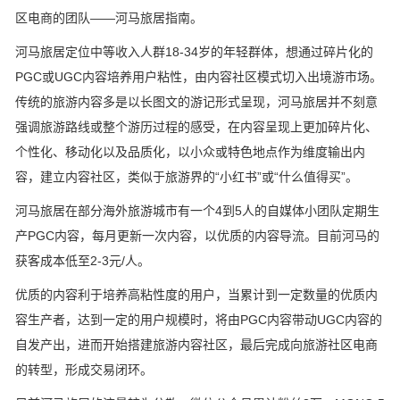
区电商的团队——河马旅居指南。
河马旅居定位中等收入人群18-34岁的年轻群体，想通过碎片化的
PGC或UGC内容培养用户粘性，由内容社区模式切入出境游市场。
传统的旅游内容多是以长图文的游记形式呈现，河马旅居并不刻意
强调旅游路线或整个游历过程的感受，在内容呈现上更加碎片化、
个性化、移动化以及品质化，以小众或特色地点作为维度输出内
容，建立内容社区，类似于旅游界的“小红书”或“什么值得买”。
河马旅居在部分海外旅游城市有一个4到5人的自媒体小团队定期生
产PGC内容，每月更新一次内容，以优质的内容导流。目前河马的
获客成本低至2-3元/人。
优质的内容利于培养高粘性度的用户，当累计到一定数量的优质内
容生产者，达到一定的用户规模时，将由PGC内容带动UGC内容的
自发产出，进而开始搭建旅游内容社区，最后完成向旅游社区电商
的转型，形成交易闭环。